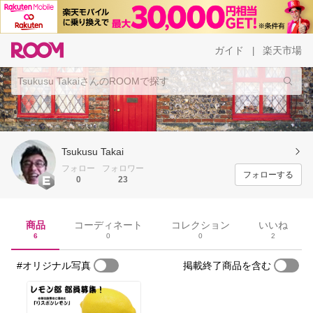
ガイド
楽天市場
|
Tsukusu Takai
フォロー
フォロワー
フォローする
0
23
商品
コーディネート
コレクション
いいね
6
0
0
2
#オリジナル写真
掲載終了商品を含む