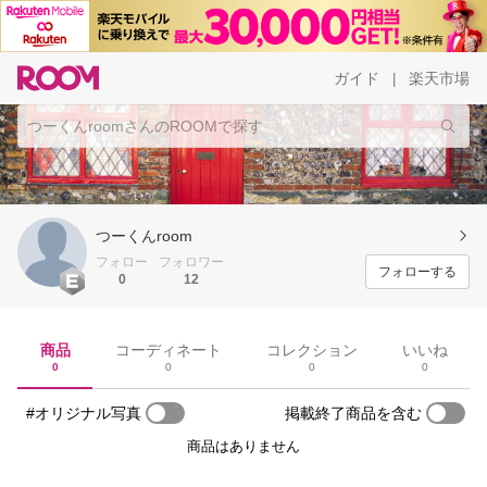
ガイド
楽天市場
|
つーくんroom
フォロー
フォロワー
フォローする
0
12
商品
コーディネート
コレクション
いいね
0
0
0
0
#オリジナル写真
掲載終了商品を含む
商品はありません