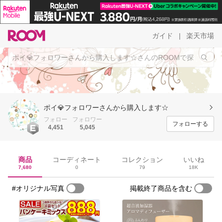
ガイド
楽天市場
|
ポイ💎フォロワーさんから購入します☆
フォロー
フォロワー
フォローする
4,451
5,045
商品
コーディネート
コレクション
いいね
7,680
0
79
18K
#オリジナル写真
掲載終了商品を含む