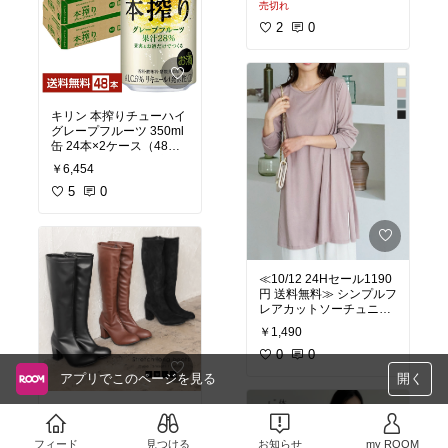
売切れ
ー 丸首 ラウンドネック
ひざ丈 きれいめ カジュア
2
0
ル 上品 ファスナー 冬 白
黒 大人 あったか シンプ
ル【送料無料】
キリン 本搾りチューハイ
グレープフルーツ 350ml
缶 24本×2ケース（48
本）【送料無料（一部地
￥6,454
域除く）】キリン 本 搾り
チューハイ グレープフル
5
0
ーツ 無 添加 果汁 缶チュ
ーハイ サワー kirin 麒麟
国産
≪10/12 24Hセール1190
円 送料無料≫ シンプルフ
レアカットソーチュニッ
ク [C5142] レディース ト
￥1,490
ップス カットソー チュニ
ック ゆったり 体型カバー
0
0
レイヤード 長袖 Tシャツ
アプリでこのページを見る
開く
春 無地【送料無料】【メ
ール便】
≪10/12 24Hセール4190
円 送料無料≫ ストレッチ
ロングブーツ [I2482] レ
フィード
見つける
お知らせ
my ROOM