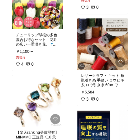
売切れ
庭 玄関 畑 庭植え 鉢植え
ベランダ菜園 あす楽 あす
3
0
#グリーンのある暮らし
#
ベランダ菜園
チューリップ球根の多色
混合お得なセット 花弁
の広い一重咲き花。
#お
花のある暮らし
#家庭菜
￥1,100〜
園
#フラワーアレンジ
売切れ
4
0
レザークラフト キット 糸
蝋引き糸 手縫い ロウビキ
糸 ロウ引き糸 60ｍ ワッ
クスコード シニュー糸 マ
￥5,584
イクロマクラメコード 幅
0.8mm 平紐 職人 初心者
3
0
手芸 リメイク【全15colo
r セット ＆革縫い針(針ケ
ース付)】
【楽天ranking受賞歴有】
MINAMO 正規品 K10 天