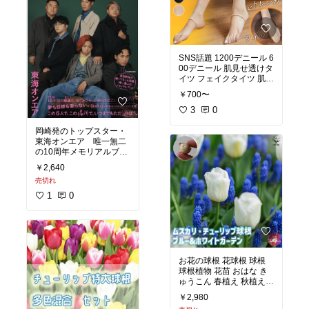
SNS話題 1200デニール 6
00デニール 肌見せ透けタ
イツ フェイクタイツ 肌色
ベージュ 黒ストッキング
￥700〜
にしか見えない
#楽して
キレイ
3
#温活
0
#着心地重
視
岡崎発のトップスター・
東海オンエア 唯一無二
の10周年メモリアルブッ
ク
￥2,640
売切れ
常軌を逸した発想力と型
破りなユーモア。導かれ
1
0
るようにして集まった、
6人の天才たち。
2013年10月に活動を開始
し、不動の人気を築き上
げた東海オンエアの10周
年を記念して、またとな
お花の球根 花球根 球根
い特別な一冊が誕生。
#
球根植物 花苗 おはな き
おすすめ本
#ジャケ買い
ゅうこん 春植え 秋植え
#推し活
ガーデニング 園芸 プラン
￥2,980
ター 開花 球根セット お