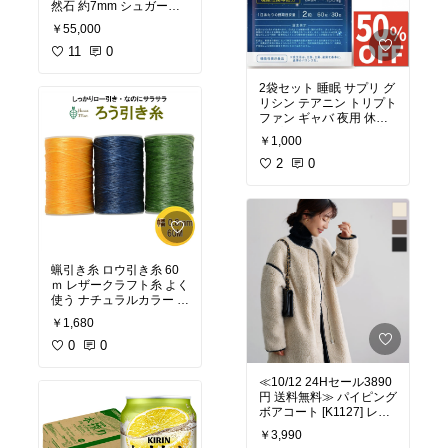
然石 約7mm シュガーロ
ーフカット アメジスト ス
￥55,000
モーキークォーツ ロンド
ンブルートパーズ シトリ
11
0
ン ペリドット 誕生石 リ
ング 10金 イエローゴー
2袋セット 睡眠 サプリ グ
ルド ミナモ MINAMOセ
リシン テアニン トリプト
ッティング 特許取得 VO
ファン ギャバ 夜用 休息
RONOI ボロノイ
サプリメント ナイトプラ
￥1,000
ス 30日分×2袋 睡眠薬 精
神安定剤 睡眠導入剤 に頼
2
0
りたくない方へ送る サプ
リメント
蝋引き糸 ロウ引き糸 60
ｍ レザークラフト糸 よく
使う ナチュラルカラー 3
個セット ワックスコード
￥1,680
シニュー糸 マクラメ アク
セサリー 手縫いろうびき
0
0
糸 Harvestmart ブルーラ
イン
≪10/12 24Hセール3890
円 送料無料≫ パイピング
ボアコート [K1127] レデ
ィース アウター もこもこ
￥3,990
バイカラー フェイクレザ