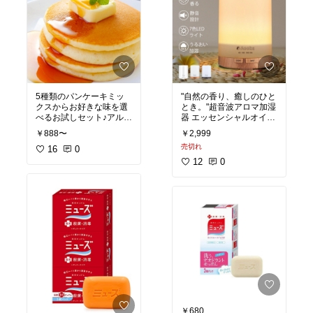
5種類のパンケーキミッ
"自然の香り、癒しのひと
クスからお好きな味を選
とき。"超音波アロマ加湿
べるお試しセット♪アルミ
器 エッセンシャルオイル
フリーでお子様も安心♪北
精油 ライト 照明 コンセ
￥888〜
￥2,999
海道産バターミルク使
ント シンプル インテリア
売切れ
用！防腐剤不使用
16
0
プレゼント ギフト おやす
み 寝室 部屋用 リビング
12
0
オフィス
￥680