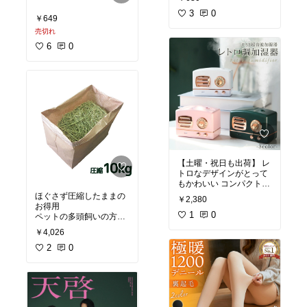
3
0
￥649
売切れ
6
0
【土曜・祝日も出荷】 レ
トロなデザインがとって
もかわいい コンパクトで
インテリアにもなる超音
ほぐさず圧縮したままの
￥2,380
波加湿器 イルミネーショ
お得用
ン機能も付いてリラック
1
0
ペットの多頭飼いの方や
ス空間へと誘います
#お
￥4,026
うち時間充実
#スマート
#ペット部
#ペットの健康
家電
維持
2
#多頭飼
0