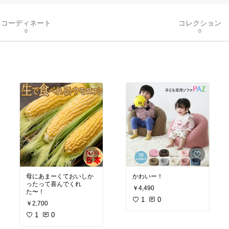
コーディネート
コレクション
0
0
母にあまーくておいしか
かわいー！
ったって喜んでくれ
￥4,490
た〜！
1
0
￥2,700
1
0