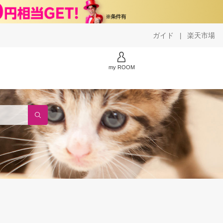
ガイド
楽天市場
|
my ROOM