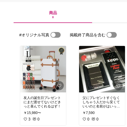
商品
8
#オリジナル写真
掲載終了商品を含む
友人の誕生日プレゼント
父にプレゼント︎すぐなく
に︎まだ渡せてないけどき
しちゃう人だから安くて
っと喜んでくれるはず！
いいのと名前がはいって
るのでとても喜んでくれ
￥15,980〜
￥7,590
ました！
3
0
0
0