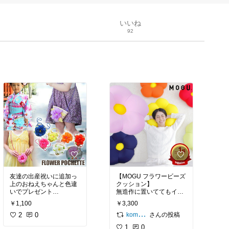
いいね
92
友達の出産祝いに追加っ︎
【MOGU フラワービーズ
上のおねえちゃんと色違
クッション】
いでプレゼント︎
無造作に置いててもイン
女の子かわいすぎっ︎
テリアに。片付けなくて
￥1,100
￥3,300
いいクッション（笑）
2
0
パウダービーズ入りなの
さんの投稿
koma 経由購入中
で肌触りが最高です。
1
0