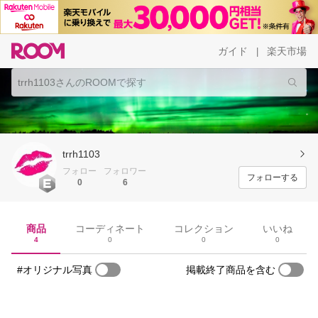
ガイド
楽天市場
|
trrh1103
フォロー
フォロワー
フォローする
0
6
商品
コーディネート
コレクション
いいね
4
0
0
0
#オリジナル写真
掲載終了商品を含む