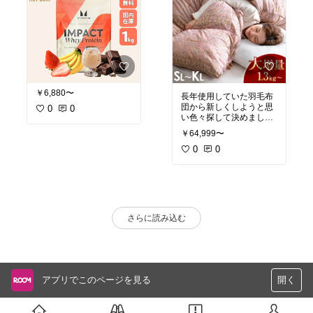
￥6,880〜
長年使用していた羽毛布
団から新しくしようと思
0
0
い色々探して決めまし
た。口コミにある匂いの
￥64,999〜
事も少し気になりました
が、実際手にとってみて
0
0
もほとんどというか無臭
でした^_^
今まで使用していた羽毛
布団は高級なものでした
が負けず劣らず 軽くて
暖かくボリュームもあ
さらに読み込む
り、体に吸い付くように
まとわります。
柄はベージュにしました
が黄ばんだ白って感じ(ご
めんなさい)でしたけどカ
バー付けるからいいし、
アプリでこのページを見る
開く
白生地のシーツが使えて
いいです！コスパ最高で
す☆