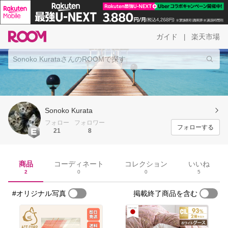
ガイド
楽天市場
|
Sonoko Kurata
フォロー
フォロワー
フォローする
21
8
商品
コーディネート
コレクション
いいね
2
0
0
5
#オリジナル写真
掲載終了商品を含む