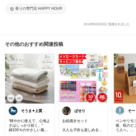
ジアン雑貨
香りの専門店 HAPPY HOUR
2014年6月30日に投稿されました
その他のおすすめ関連投稿
そうま✦上質な
ぱせり
そー
日常を
らし
“軽やかに使えて、心地よ
お絵描きセット
ペンやリモ
さはしっかり続く。”
後、机のど
綿100％のやさしい風合
大人も子供も楽しめる😊
う人へ。
いに、抗菌・防臭と速乾
仕切って置