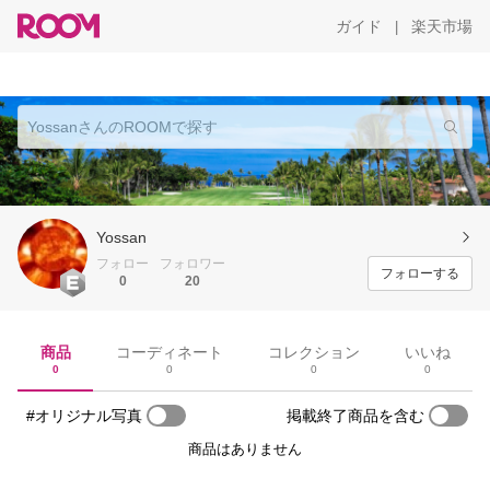
ガイド
楽天市場
|
Yossan
フォロー
フォロワー
フォローする
0
20
商品
コーディネート
コレクション
いいね
0
0
0
0
#オリジナル写真
掲載終了商品を含む
商品はありません