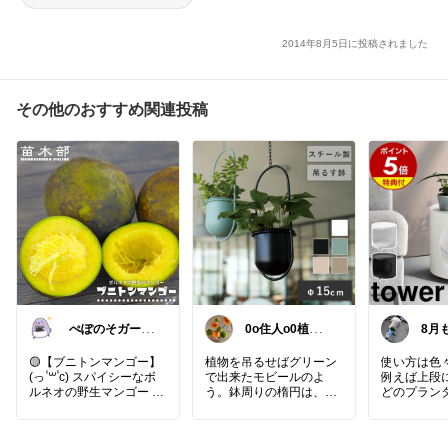
イク用シート
2014年8月5日に投稿されました
その他のおすすめ関連投稿
ぺぽのそガーデ
0o住人o0植物
8月
ン(●´ω｀●)
🌲と👶を育てる
願い
部屋
🤗✨
🟡【ブニトンマンゴー】
植物を吊るせばグリーン
使い方は色々
(っ ॑꒳ ॑c) スパイシーなボ
で出来たモビールのよ
例えば上段
ルネオの野生マンゴー (●
う。鉢周りの楕円は、良
どのプラン
´ω`●)
いバランス感と余白を生
水やり用の
☘️耐寒性10度Σ(ﾟдﾟ；)
み出していておしゃれ。
のお手入れ
☘️ 耐乾性強い
まるで植物に額縁がつい
できるtow