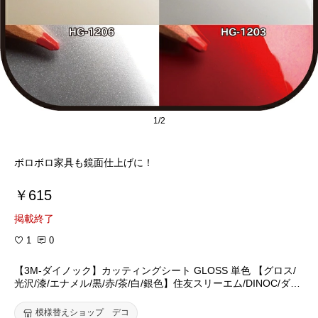
1/2
ボロボロ家具も鏡面仕上げに！
￥615
掲載終了
1
0
【3M-ダイノック】カッティングシート GLOSS 単色 【グロス/
光沢/漆/エナメル/黒/赤/茶/白/銀色】住友スリーエム/DINOC/ダイ
ノックシート/ダイノックフィルム/ピアノブラック-化粧シート/
ピアノ塗装-粘着フィルム/インテリアシート/DIY/リフォーム/リメ
模様替えショップ デコ