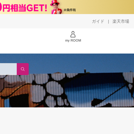
ガイド
楽天市場
|
my ROOM