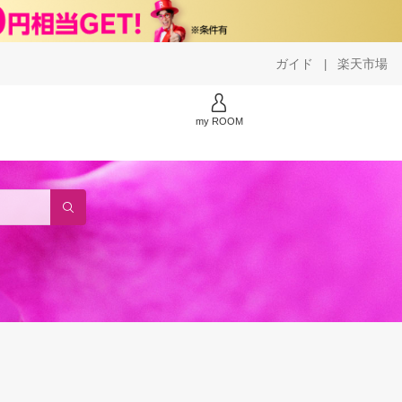
ガイド
楽天市場
|
my ROOM