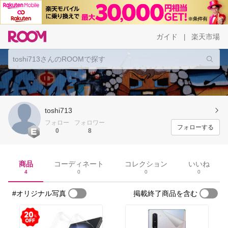
ガイド
楽天市場
|
toshi713
フォロー
フォロワー
フォローする
0
8
商品
コーディネート
コレクション
いいね
4
0
0
0
#オリジナル写真
掲載終了商品を含む