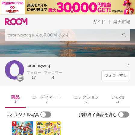
ガイド
楽天市場
|
tororinxyzqq
フォロー
フォロワー
フォローする
17
4
商品
コーディネート
コレクション
いいね
4
0
0
16
#オリジナル写真
掲載終了商品を含む