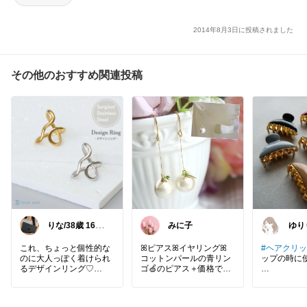
2014年8月3日に投稿されました
その他のおすすめ関連投稿
りな/38歳 163c
みに子
ゆり
m 骨格ストレー
ト
これ、ちょっと個性的な
ꕤピアスꕤイヤリングꕤ
#ヘアクリ
のに大人っぽく着けられ
コットンパールの青リン
ップの時に使
るデザインリング♡
ゴ🍏のピアス＋価格でイ
くるっとした立体感があ
ヤリングにも変更可能❤︎
ヘアアクセ
るから、シンプルな服の
リー バンス
日も手元が一気におしゃ
｡.ꕤ‿‿‿‿‿‿‿‿‿‿‿‿‿‿
め髪 ハーフ