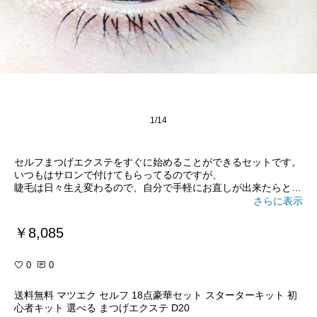
1/14
セルフまつげエクステをすぐに始めることができるセットです。
いつもはサロンで付けてもらってるのですが、
睫毛は日々生え変わるので、自分で手軽にお直しが出来たらと購
入しました✨
さらに表示
こちらは本当に必要なものが全部揃って、
￥8,085
さらに、
普通のサロンで付け放題の値段で購入でき、とても嬉しい商品内
容です。
0
0
最初は、ちょっと難しいですが、
送料無料 マツエク セルフ 18点豪華セット スターターキット 初
グルーがすぐに固まってしまうわけではないので、
心者キット 選べる まつげエクステ D20
ゆっくり落ち着いてやれば大丈夫です🙆‍♀️