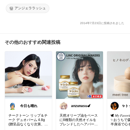
アンジェララッシュ
慣れてしまえば簡単ですし、
何より毎日のメイクがすごく楽になる。
2014年7月23日に投稿されました
まつげエクステのコートとまつげ美容液が同時に出来るマスカラ
も入ってるので、
持ちも良くなり睫毛も痛まないでいいです🥰
その他のおすすめ関連投稿
#プチプラコスメ
#セルフ美容
#美容
#まつエク
#アイメイク
今日も晴れ
anzunasu🍆
✨ト
ラク
ト✨
チークトーン リップ＆チ
天然オリーブ油をベース
🕊️ 𝑀𝑦 𝐹𝑎𝑣𝑜𝑟𝑖
ーク デュオバーム 4.8g
に8種類の天然オイルを
✨おうちで
(贈呈品なくなり次第、贈
ブレンドしたヘアバーム
半身浴で心
🎵髪に自然な艶とまとま
ッシ✨HINO