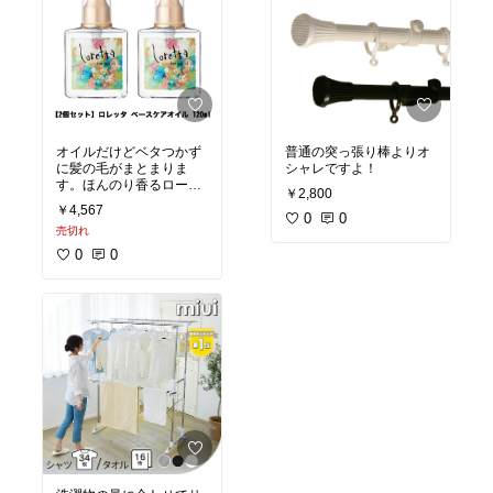
オイルだけどベタつかず
普通の突っ張り棒よりオ
に髪の毛がまとまりま
シャレですよ！
す。ほんのり香るローズ
￥2,800
が良い！
￥4,567
0
0
売切れ
0
0