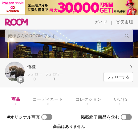
ガイド
楽天市場
|
俺様
フォロー
フォロワー
フォローする
0
7
商品
コーディネート
コレクション
いいね
0
0
0
0
#オリジナル写真
掲載終了商品を含む
商品はありません