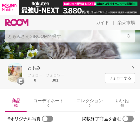
ガイド
楽天市場
|
ともみ
フォロー
フォロワー
フォローする
0
301
商品
コーディネート
コレクション
いいね
62
0
0
48
#オリジナル写真
掲載終了商品を含む