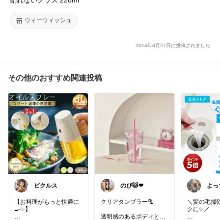
ウィーウィッシュ
2014年8月27日に投稿されました
その他のおすすめ関連投稿
ピクルス
よっ
【お料理がもっと快適に
クリアタンブラー🫗
＼髪の毛掃
🍳✨】
クに✨／
透明感のあるボディと可