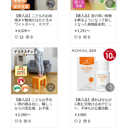
【購入品】こどものお絵
【購入品】息の長い枝物
描きや勉強がはかどるホ
を飾るようになって欲し
ワイトボード。※マグネ
くなった植物延命剤。よ
ット付きではありませ
り長くお花や枝を楽しめ
￥4,026〜
￥1,251〜
ん！もうちょい奮発して
るように。
マグネットありもオスス
12
0
0
0
メ。
#買ってよかった
#ガーデ
ニング
#フラワーアレン
#買ってよかった
#生活雑
ジ
貨
【購入品】こどもお手伝
【購入品】遅ればせなが
い用の踏み台に。幅しっ
ら飲む日焼け止めデビュ
かりの安定感。お子様ス
ー。子持ちの公園活動に
テップで高さ30センチは
は必須アイテムと見た。
￥2,280〜
￥3,980
意外と少ないので（20セ
焼ける時はさらに飲み足
ンチが主流）貴重です。
0
0
せるのもアリ。カプセル
2
0
わたしはグリーン。パキ
そんな言うほど大きくも