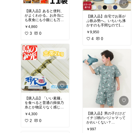
【購入品】あると便利、
がよくわかる。お弁当に
【購入品】自宅でお茶が
も夜食にも小腹にも万能
ぶ飲み勢へ。いちいち沸
なサイズ感と安定のクオ
かすのも手間なので1リ
￥4,860
リティ。
ットルまとめて保温瓶に
￥9,950
3
0
いれとくと楽。熱さしっ
#買ってよかった
#レンチ
かりキープしつつも北欧
4
0
ン料理
#晩ご飯の救世主
調のシンプルデザインか
#時短料理
わゆし。取手の木が良い
#買ってよかった
#あった
ら便利
#キッチンの相棒
#ずっと欲しかった
【購入品】「いい素麺」
を食べると普通の揖保乃
糸とか物足りなく感じち
ゃう。喉越し良し、味わ
【購入品】男の子だけど
￥4,300
い深し、で夏によく食べ
イチゴ柄のパジャマって
るならちょっと良いもの
2
0
かわいくない？
に投資しておくのアリな
￥997
のでは？
#買ってよかった
#韓国子