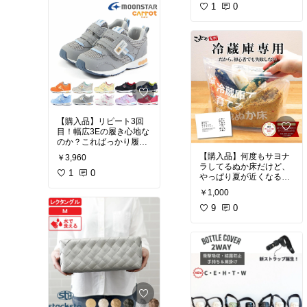
供服
1
#着心地重視
0
#ママ
#買ってよかった
#おうち
に優しい
ごはん
#お弁当づくり
#
映えグルメ
#お試しセッ
ト
【購入品】リピート3回
目！幅広3Eの履き心地な
のか？こればっかり履き
たがるので無難にネイビ
【購入品】何度もサヨナ
￥3,960
ーで買い足してます。お
ラしてるぬか床だけど、
しゃブランドじゃなくて
1
0
やっぱり夏が近くなると
も本人が履きやすいのが
どうしても食べたくなる
￥1,000
1番！
な？と言うことで、ひと
夏限りのライトな感覚で
9
0
#買ってよかった
#着心地
漬けさせていただこうか
重視
#キッズコーデ
と思う。このスタイルの
方が合ってる。
#お試しセット
#ごちそう