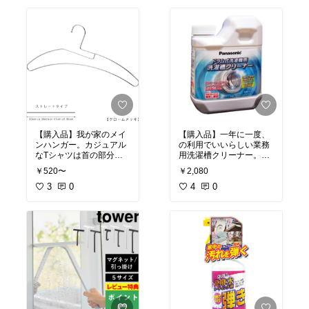
ッとしててかわいいよ！
ないので大丈夫です。
#買ってよかった
#ママに
#買ってよかった
#UVケ
優しい
ア
#おうちエステ
【購入品】我が家のメイ
【購入品】一年に一度、
ンハンガー。カジュアル
の利用でいいらしい業務
なTシャツは首の部分が
用洗濯槽クリーナー。効
伸びないように専用ハン
果があるのは業務用、適
￥520〜
￥2,080
ガーを使って一旦片側に
当に買って落ちないなら
逃してから引っかける。
3
0
最初から課金してガチ洗
4
0
剤を買うべし。
#買ってよかった
#便利グ
ッズ
#必需品
#買ってよかった
#おうち
時間充実
#時短家事