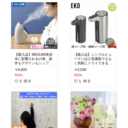
#買ってよかった
#晩ご飯
#買ってよかった
の救世主
#我が家のお取
り寄せ
#晩酌のおとも
【購入品】MEGUMI美容
【購入品】シンプルヒュ
本に影響されるの巻。操
ーマンほど高価格でもな
作もデザインもシンプル
く気軽にトライできる価
で大きさもコンパクト。
格帯なのが良い。しっか
￥8,800
￥5,599
でもしっかりミストは出
りステンレスで高見えす
売切れ
売切れ
るからコスパいいスチー
るしキッチンにもフィッ
マーだと思います。
トしやすいよ！
3
0
1
0
#買ってよかった
#透明感
#買ってよかった
#ママに
#おうちエステ
#ベストコ
優しい
#便利グッズ
スメ