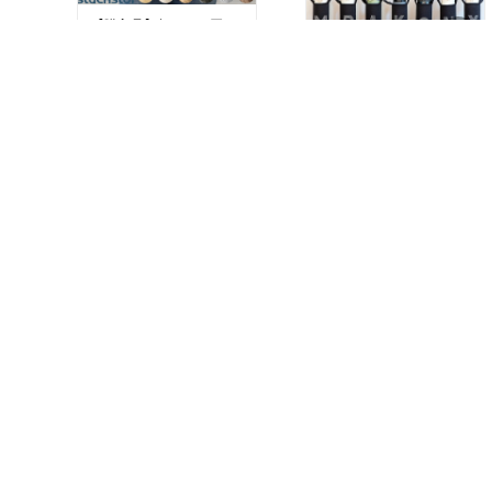
【購入品】超まとめ買い
して長年ヘビロテ。ささ
くれない、割れない、ガ
ンガン洗える、ほこりも
【購入品】こどもの水筒
￥3,300
たまりづらい、でも見た
ストラップ、必要な時だ
感じはいい雰囲気のめっ
15
0
けこれにインして紐がわ
ちゃ便利なバスケット。
り。サーモスのストロー
￥980
水筒入れて使ってます。
#買ってよかった
#生活雑
黒がシックで意外と目立
3
0
貨
ちます。
#買ってよかった
#あった
ら便利
#ずっと欲しかっ
た
【購入品】ただシンプル
にオーブンレンジの鉄板
立て。その辺に挟んだ
り、平置きしたり、立て
【購入品】どうせ脚立か
￥1,980
かけたりしがちなところ
うならいっそいいヤツに
を専用場所作るの、大
2
0
しとこう。やや重さはあ
事！
るけど安定感抜群、イン
￥16,995
テリア感あるので出して
#買ってよかった
#あった
ても現場感でない。あと
4
0