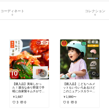
コーディネート
コレクション
0
6
【購入品】美味しかっ
【購入品】こどもヘルメ
た！適当な余り野菜で手
ットもいろいろあるけど
軽に自家製キムチができ
このニュアンスカラーが
るキット。これやるとス
気に入ってグリーン買い
￥1,687
￥1,980〜
ーパーで買うのアホらし
ました。ダイヤルでサイ
くなるぐらいです。
3
0
ズ変更しやすい。
0
0