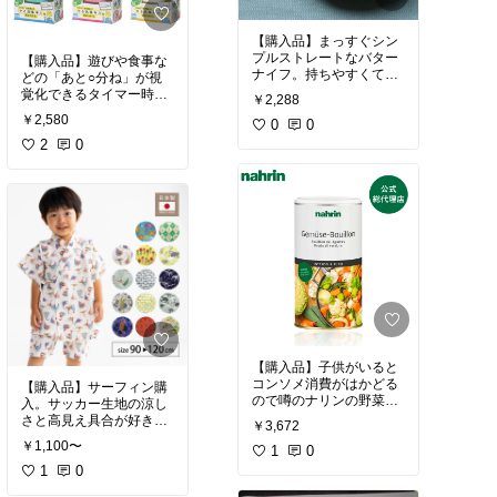
【購入品】まっすぐシン
プルストレートなバター
【購入品】遊びや食事な
ナイフ。持ちやすくて佇
どの「あと○分ね」が視
まいの清々しい道具、こ
覚化できるタイマー時
￥2,288
れは持ってるとささやか
計。ひとつあるとこども
￥2,580
0
0
がダラダラと取り組むの
#買ってよかった
#ずっと
に区切りがつけられてめ
2
0
欲しかった
#食器集め
#
ちゃくちゃはかどりま
テーブルコーデ
す！大人の仕事や集中作
業にもピッタリ。
#買ってよかった
#ママに
優しい
【購入品】子供がいると
コンソメ消費がはかどる
【購入品】サーフィン購
ので噂のナリンの野菜ブ
入。サッカー生地の涼し
イヨン導入してみます！
さと高見え具合が好き
￥3,672
また消費感ブログでレポ
（ハート）外遊びにもパ
￥1,100〜
しよ。口コミで圧倒的に
1
0
ジャマにも帰宅後のルー
高評価なのいいよね、お
ルウェアとしても。ちょ
1
0
高いけどすごく気になる
いサイズ感小さめかな？