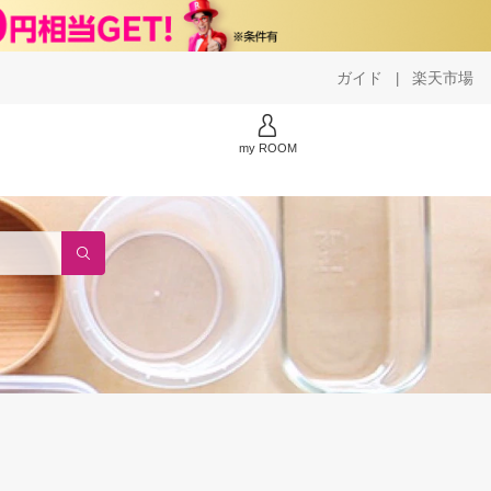
ガイド
楽天市場
|
my ROOM