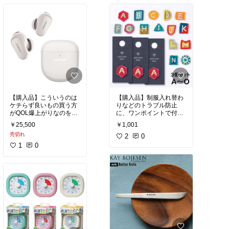
ト。こういう枕無かった
#買ってよかった
#美肌
#
なあ。
美容マニア
#おうちエス
テ
#買ってよかった
#ホテル
ライク
【購入品】こういうのは
【購入品】制服入れ替わ
ケチらず良いもの買う方
りなどのトラブル防止
がQOL爆上がりなのを実
に、ワンポイントで付け
感。さすがのBOSEの音
ました。それらしく見え
￥25,500
￥1,001
質、見た目、ノイキャン
る一方で他のお宅の洗濯
売切れ
度合い、どれもしっかり
機に紛れ込んでも多分気
2
0
高品質。Appleのうどん
づいてもらえる程良い派
1
0
より全然いいよ…
手さ。
#買ってよかった
#オーデ
#買ってよかった
#ランド
ィオマニア
#高音質
#最
リー
#ハンドメイド
#お
新テクノロジー
#おうち
うち時間充実
時間充実