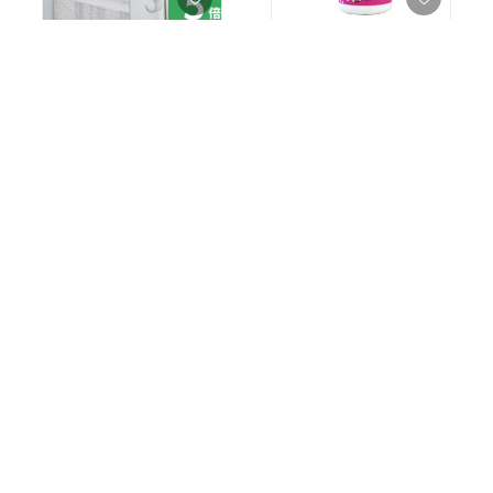
【購入品】風呂上がり前
【購入品】トイレや水場
にこれで風呂場の水気を
の仕上げに。大掃除にも
きっちりカット！バチっ
普段のお掃除にも、これ
と壁に引っ付いててくれ
でひと仕上げして撥水キ
￥1,485〜
￥796
るので収納の手間もなく
ープ！
楽。大きめでずばーっと
3
0
2
0
水切れるの気持ちいい。
#買ってよかった
#便利グ
ッズ
#新生活
#買ってよかった
#必需品
【購入品】手頃な値段で
【購入品】この手のパン
いいサイズ。リビングの
は使って初めてわかる微
片隅における。組み立て
妙な便利さ。朝食と弁当
もそんなに難しくなかっ
が同時進行できるし、確
￥11,990
￥4,400
たよ。
実に一回はフライパン洗
8
0
ったり拭いたりの手間が
5
0
#買ってよかった
#ナチュ
なくなる。朝忙しいお母
ラルインテリア
#インテ
さんの味方。国産で作り