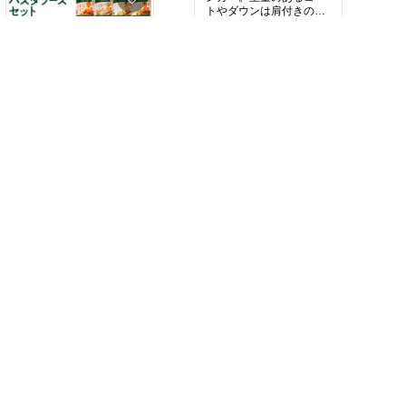
トやダウンは肩付きのマ
ワハンガーでしっかりキ
￥1,699〜
【購入品】やたら見るの
ープ。安心感あります。
で試しに買ってみたけど
7
0
普通にうまいね！もちも
#買ってよかった
#便利グ
ち感あるし豆くさくない
ッズ
￥3,200〜
し。小麦粉食べて眠くな
るパターンが避けられる
2
0
のはいいな、これ世の中
の主流にならないかな
あ。
#買ってよかった
#晩ご飯
の救世主
#お試しセット
#映えグルメ
#カフェプレ
ート
【購入品】冷凍ごはん容
器、極の限定クリアタイ
プ！炊き込みごはんも玄
米もわかる。見えるの大
￥780〜
【購入品】まぶすだけの
事！
簡単キムチの素。味もシ
6
0
ンプルで結構いける（ち
#買ってよかった
#あった
ょっと表示より控えめが
ら便利
#ずっと欲しかっ
￥1,798
おすすめ）これで白菜大
た
量消費も可能。北斗晶も
1
0
使ってるらしい。