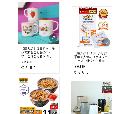
#お買い物メモ
#大人も楽
#お買い物メモ
#あったら
しめる
便利
【購入品】毎日持って帰
って来るこどものコッ
【購入品】リポCよりお
プ、これなら名前消えて
手頃で人気のリポスフェ
書き直す事もないし、食
リック。継続が一番大事
￥2,430
洗機に放り込めて、かわ
なのでコスト重視するに
￥6,380
いくて、いろいろ問題解
2
0
越したことないっす。
決。
5
0
#買ってよかった
#セルフ
#買ってよかった
#あった
ケア
#おうち時間
ら便利
#キッチンの相棒