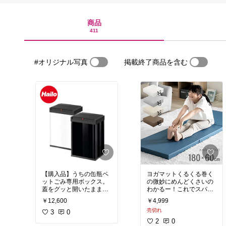
商品
411
#オリジナル写真
掲載終了商品を含む
【購入品】うちの缶瓶ペ
ヨガマットくるくる巻く
ットごみ専用ボックス。
の微妙にめんどくさいの
蓋をグッと開いたままで
わかるー！これでスパス
固定できるので、常時開
パと畳むだけならもっと
￥12,600
￥4,999
で空き缶などをポーンと
自宅ストレッチはかどる
売切れ
投げ込む横着なおたくに
3
0
のでは…？
はピッタリですのよ。
2
0