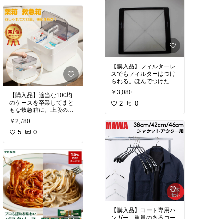
もん。
#買ってよかった
#着心地
#買ってよかった
#ごちそ
重視
う
#お弁当づくり
#時短
料理
【購入品】フィルターレ
スでもフィルターはつけ
られる。ほんでつけた方
が絶対にのちのち掃除が
￥3,080
【購入品】適当な100均
楽。完全オーダーで自分
のケースを卒業してまと
の家のサイズにぴったり
2
0
もな救急箱に。上段のち
のフィルター枠をつくっ
ょい入れゾーンが意外と
てくれます。早くてしっ
￥2,780
使いやすい。絆創膏とか
かり、職人さんのショッ
よく出番のある薬とか。
5
0
プ。
#買ってよかった
#必需品
#買ってよかった
#キッチ
#セルフケア
ンの相棒
#あったら便利
【購入品】コート専用ハ
ンガー。重量のあるコー