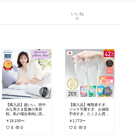
いいね
91
【購入品】超いい。田中
【購入品】種類多すぎ、
みな実さま監修の美容
ジャケ可愛すぎ、お値段
枕。私の場合単純に高さ
手頃すぎ。たくさん買っ
が低いのが気に入ったの
てもつらくない、誰かに
￥18,150〜
￥1,773〜
と、シングル幅ぐらいあ
プレゼントしたくなるシ
るので枕から頭が落ちる
4
0
ートマスク。
0
0
心配がないのがポイン