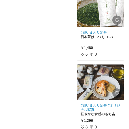
#おうちごはん
#晩酌のおとも
#買いまわり定番
日本茶はいつもコレ♪
#買ってよかった
￥1,480
#我が家のお取り寄せ
#ティータイム
6
0
#1000円ポッキリ
#買いまわり定番
#オリジ
ナル写真
軽やかな食感のもち吉の
お煎餅♪
￥1,296
買いまわりの定番アイテ
ムです。
8
0