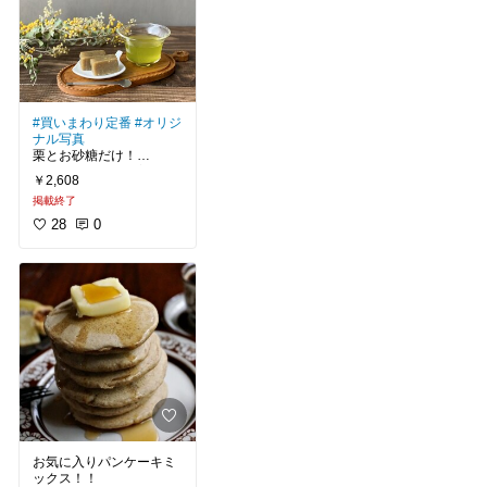
#スイーツ部
#お試しスイーツ
#ドライフルーツ
#買いまわり定番
#オリジ
ナル写真
栗とお砂糖だけ！
ぎゅぎゅっと栗の美味し
￥2,608
さが楽しめます♪
掲載終了
何度も買ってるお気に入
り！！
28
0
#買ってよかった
#自分へのご褒美
#おうち時間充実
#栗スイーツ
お気に入りパンケーキミ
ックス！！