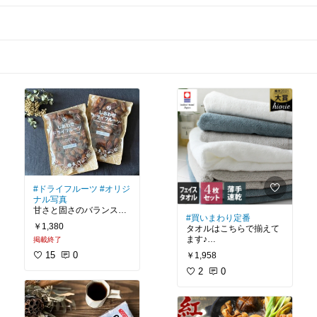
#ドライフルーツ
#オリジ
ナル写真
甘さと固さのバランスの
#買いまわり定番
よいデーツ♪
￥1,380
タオルはこちらで揃えて
リピ買いしてます。
ます♪
掲載終了
色も統一してオフホワイ
#我が家のお取り寄せ
15
0
￥1,958
トのみで。
#おうち時間充実
薄手で乾きやすく、普段
2
0
#デーツ
使いにとても良いです。
#買いまわり
#買ってよかった
#生活雑貨