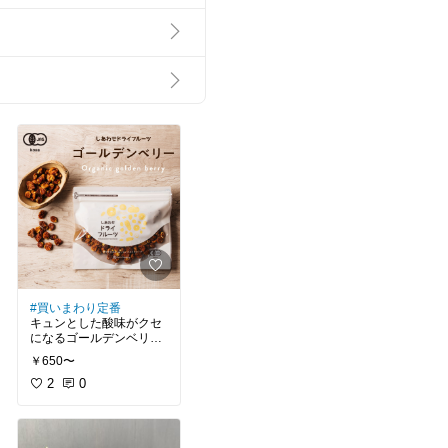
#買いまわり定番
キュンとした酸味がクセ
になるゴールデンベリ
ー！
￥650〜
余分な甘さのないドライ
フルーツで、とっても美
2
0
味しい♪
#買ってよかった
#自分へのご褒美