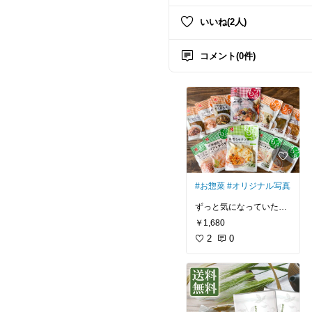
いいね(2人)
コメント(0件)
#お惣菜
#オリジナル写真
ずっと気になっていたセ
ット！
￥1,680
内容はおまかせなので、
何が届くかわからないの
2
0
も楽しい。
これはリピ買い確実で
す。
#買ってよかった
#我が家のお取り寄せ
#お試しセット