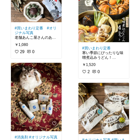
#ランドリー
#タオル
#買いまわり定番
#オリ
ジナル写真
老舗あんこ屋さんのあん
こ！
￥1,080
おうちであんバタートー
#買いまわり定番
ストを楽しむときはいつ
29
0
寒い季節にぴったりな味
もコレ。
噌煮込みうどん！
白玉にあんこを添えて食
2種類の味噌味が楽しめ
￥1,520
べるのも好き！
るのが良い。
1000円ポッキリなので、
食べ応えのある麺も好き♪
2
0
買いまわりにも嬉しい♪
#買ってよかった
#買ってよかった
#我が家のお取り寄せ
#我が家のお取り寄せ
#おうち時間充実
#自分へのご褒美
#味噌煮込みうどん
#スイーツ部
#あんこ
#1000円ポッキリ
#消臭剤
#オリジナル写真