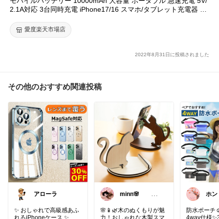
モバイルバッテリー 10000mAh 大容量 ポータブル 急速充電 5V/
2.1A対応 3台同時充電 iPhone17/16 スマホ/タブレット充電器 PS
E認証済み 残電量表示 コンパクト 179g 超小型 軽量 薄型 地震・
災害 防災備え 非常用電源 90日あんしん保証付き【PL保険加入
愛度楽天市場店
済み製品・安心】
2022年8月31日に投稿されました
その他のおすすめ関連投稿
アローラ
minn🌸
ホン
358
すき(⁠◠
✨ おしゃれで高級感あふ
🌸📱🌿木のぬくもりが魅
防水ポーチ☺
れるiPhoneケース ✨
力！おしゃれな木製スマ
4way仕様