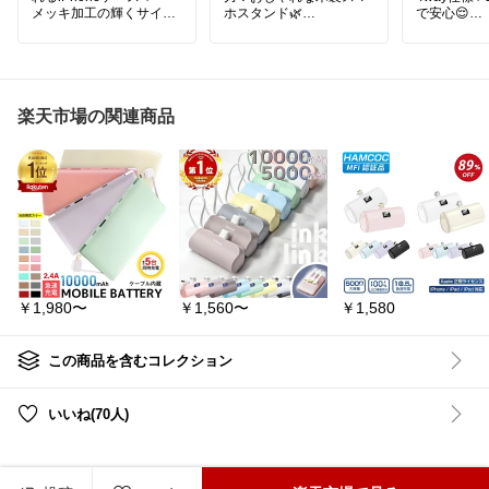
メッキ加工の輝くサイド
ホスタンド🌿
で安心😌
とカメラ枠で、アイコニ
シンプルな北欧風デザイ
入れたまま
ックなデザインを実現💎
ンで、どんなお部屋にも
自分らしさをアピールす
馴染む木製スマホスタン
#防水ポーチ
る女性にぴったり！
ド💖
プール
#川
#
🌟 特徴 🌟
スマホを立てかけながら
ツ
・MagSafe対応！36個の
充電できるので、動画視
#アウトドア
楽天市場の関連商品
磁気コアでズレずにピタ
聴やオンライン会議、レ
潮干狩り
#
ッと装着🔒
シピチェックにも便利！
#野外フェス
・360度フル保護！カメ
手元撮影にも使いやす
#バッグ
#ポ
ラレンズ＆画面を傷から
く、SNS投稿やライブ配
トポーチ
#
守る🛡️
信にも活躍します📸
ッグ
#ボデ
・極薄デザインで装着感
天然木ならではのあたた
ゼロ！軽やかな使い心地
かみがあり、インテリア
💨
としてもおしゃれ。実用
・衝撃吸収TPU素材で落
性とデザイン性を兼ね備
下も安心！💪
えた、毎日使いたくなる
・多層コーティングで汚
アイテムです♪
￥1,980〜
￥1,560〜
￥1,580
れや指紋をブロック、水
🎁 誕生日・クリスマス・
洗いOK🧼
記念日などのプレゼント
・柔らか素材で簡単装
にもおすすめ！
着、ストラップホール付
🌳 北欧風のおしゃれな木
この商品を含むコレクション
き🎀
製デザイン 📱 充電しなが
ら使えて便利 📸 手元撮影
いいね(70人)
#楽天ROOM
#スマホスタ
ンド
#木製
#北欧インテ
リア
#スマホホルダー
#
便利グッズ
#デスク周り
#プレゼント
#ギフト
#ク