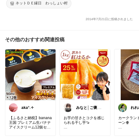
おもちゃ オモチャ 玩具【13時までの注文で当日発送】
ネットＤＥ縁日 わっしょい村
2014年7月21日に投稿されました
その他のおすすめ関連投稿
aka°˖✧
みなと│ご褒美
れれ
スイーツ
購入
ござ
【ふるさと納税】banana
お芋の甘さとコクを感じ
カークラン
王国 プレミアム生バナナ
られる干し芋🍠
ーン🍿
アイスクリーム12個セッ
ト
#手土産
#ティータイム
#
コストコで
香料や着色料を使用して
お試しスイーツ
#自分へ
ップコーン