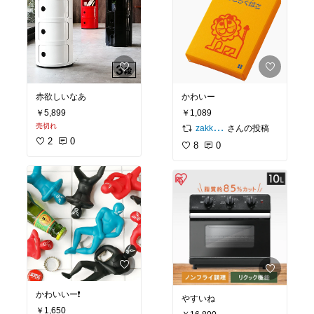
赤欲しいなあ
かわいー
￥5,899
￥1,089
売切れ
さんの投稿
zakkaちゃん☺︎
2
0
8
0
かわいいー❗️
やすいね
￥1,650