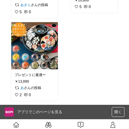
￥16,800
さんの投稿
あきら
5
0
5
0
プレゼントに最適ー
￥13,890
さんの投稿
あ
2
0
アプリでこのページを見る
開く
さらに読み込む