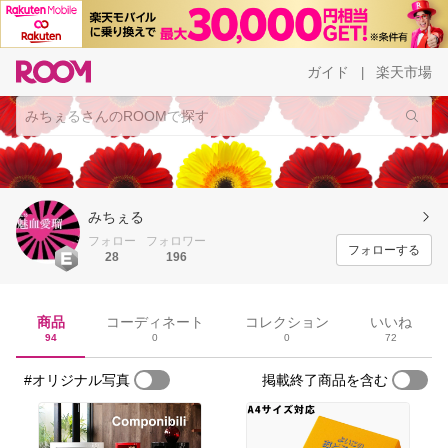
ガイド
楽天市場
|
みちぇる
フォロー
フォロワー
フォローする
28
196
商品
コーディネート
コレクション
いいね
94
0
0
72
#オリジナル写真
掲載終了商品を含む