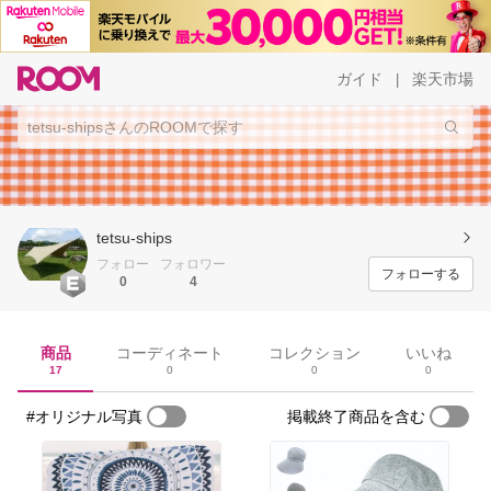
ガイド
楽天市場
|
tetsu-ships
フォロー
フォロワー
フォローする
0
4
商品
コーディネート
コレクション
いいね
17
0
0
0
#オリジナル写真
掲載終了商品を含む