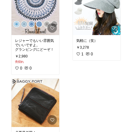
レジャーでもいい雰囲気
気軽に（笑）
でいいですよ。
￥3,278
グランピングにどーぞ！
1
0
￥2,980
売切れ
0
0