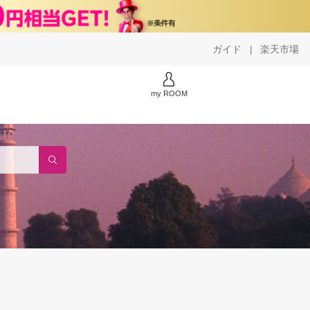
ガイド
楽天市場
|
my ROOM