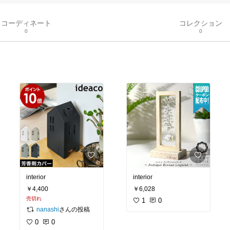
コーディネート
コレクション
0
0
interior
￥4,400
￥6,028
売切れ
1
0
さんの投稿
nanashi
0
0