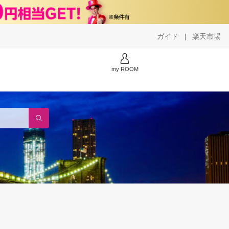
ガイド
楽天市場
|
my ROOM