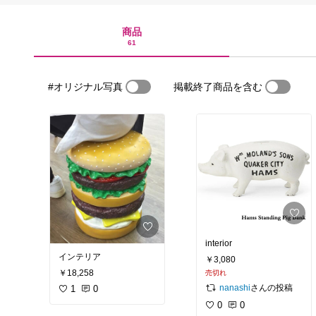
商品
61
#オリジナル写真
掲載終了商品を含む
interior
インテリア
￥3,080
￥18,258
売切れ
さんの投稿
nanashi
1
0
0
0