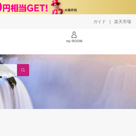
ガイド
楽天市場
|
my ROOM