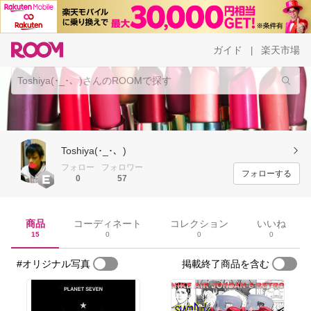
ガイド
楽天市場
|
Toshiya(･_･、)
フォロー
フォロワー
フォローする
0
57
商品
コーディネート
コレクション
いいね
15
0
0
0
#オリジナル写真
掲載終了商品を含む