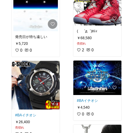
( ゜д゜)ﾎｽｨ
発売日が待ち遠しい
￥68,580
￥5,720
売切れ
2
0
0
0
#BAイチオシ
￥4,540
0
0
#BAイチオシ
￥26,400
売切れ