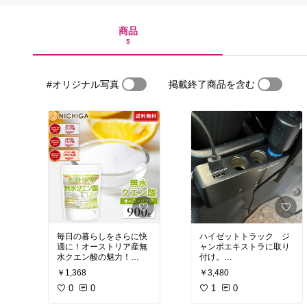
商品
5
#オリジナル写真
掲載終了商品を含む
毎日の暮らしをさらに快
ハイゼットトラック ジ
適に！オーストリア産無
ャンボエキストラに取り
水クエン酸の魅力！
付け。
￥1,368
￥3,480
【品質の高さ】
JAPAN AVE.製のこのカ
オーストリア産の無水ク
0
0
ーチャージャーは車内で
1
0
エン酸は、その純度と品
のデバイス管理を超らく