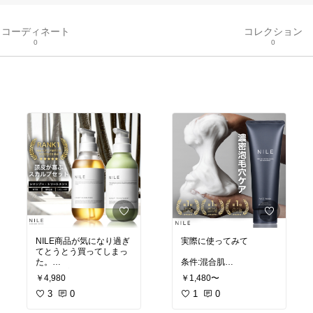
コーディネート
コレクション
0
0
NILE商品が気になり過ぎ
実際に使ってみて
てとうとう買ってしまっ
た。
条件:混合肌
スカルプDと比較すると
￥4,980
￥1,480〜
自分の肌には断然こっち
1番のポイントはニキビ
でした！
3
0
が即効治った🥶
1
0