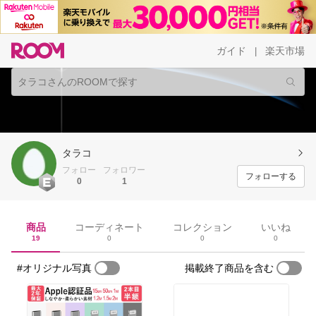
ガイド
楽天市場
|
タラコ
フォロー
フォロワー
フォローする
0
1
商品
コーディネート
コレクション
いいね
19
0
0
0
#オリジナル写真
掲載終了商品を含む