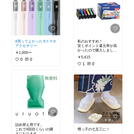
#買ってよかった
#スマホ
私のおすすめ！
アクセサリー
安くポイント還元率が高
かったので購入しまし
￥1,000〜
た！
￥5,415
0
0
1
0
詰め替え用です。
これで4回目くらいの購
甥っ子の七五三に！
入になります。