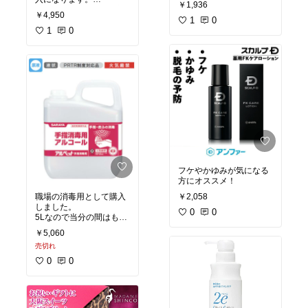
￥1,936
これにしてから頭皮の調
￥4,950
子がよくなりました。
1
0
シャンプーの合う合わな
1
0
いは人それぞれなので、
1度ためしてみるのもい
いかもしれません。
フケやかゆみが気になる
方にオススメ！
職場の消毒用として購入
￥2,058
しました。
0
0
5Lなので当分の間はもち
そうです。
￥5,060
売切れ
0
0