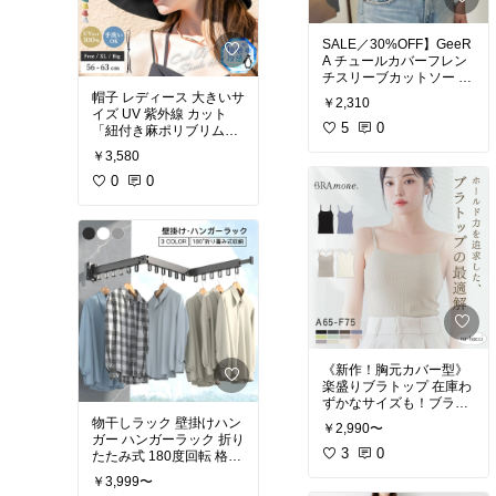
SALE／30%OFF】GeeR
A チュールカバーフレン
チスリーブカットソー ジ
ーラ トップス カットソ
帽子 レディース 大きいサ
￥2,310
ー・Tシャツ ホワイト グ
イズ UV 紫外線 カット
レー ブラック
5
0
「紐付き麻ポリブリムハ
ット」 大きい サイズ 人
￥3,580
気 つば広 おすすめ オス
スメ 折りたたみ 日焼け
0
0
日除け 日よけ ひやけ ひ
よけ ぼうし 小顔 効果
《新作！胸元カバー型》
楽盛りブラトップ 在庫わ
ずかなサイズも！ブラト
ップ キャミソール ブラキ
物干しラック 壁掛けハン
￥2,990〜
ャミ カップ付き ノンワイ
ガー ハンガーラック 折り
ヤー 3wayストラップ チ
3
0
たたみ式 180度回転 格納
ラ見え防止 レディース
式 延長ロッド 収納フック
￥3,999〜