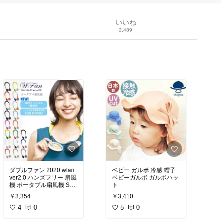
いいね
2,489
ダブルファン 2020 wfan
ベビー ガルボ 冷感 帽子
ver2.0 ハンズフリー 扇風
ベビーガルボ ガルボハッ
機 ポータブル扇風機 SPI
ト
CE of Life スパイス バー
￥3,354
￥3,410
ジョン2.0 ver.2.0 ハンデ
ィ 首かけ
4
0
5
0