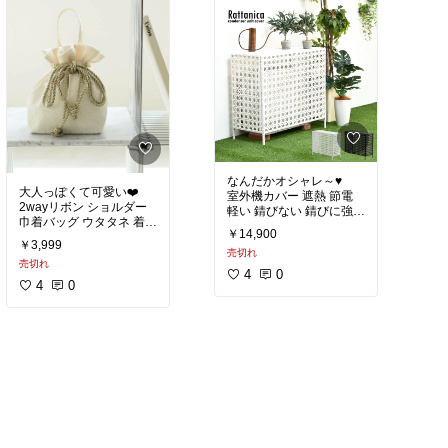
なんだかオシャレ～♥️
大人っぽくて可愛い❤️
室外機カバー 遮熱 節電
2wayリボン ショルダー
軽い 錆びない 錆びに強い
巾着バッグ ウタタネ 着
ワイド 人工ラタン製 室外
￥14,900
物・浴衣・和装小物 和装
機ラック ベランダ 日よけ
￥3,999
小物
売切れ
売切れ
4
0
4
0