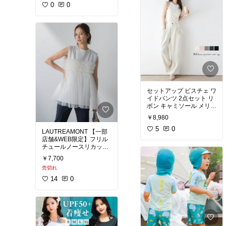
0
0
セットアップ ビスチェ ワ
イドパンツ 2点セット リ
ボン キャミソール メリハ
リ こなれ感 トレンド レ
￥8,980
ディース2024春夏 【lsts
s24-229】【即納&予約：
5
0
LAUTREAMONT 【一部
7月11日入荷予定
店舗&WEB限定】フリル
チュールノースリカット
ソー ロートレアモン トッ
￥7,700
プス カットソー・Tシャ
売切れ
ツ ホワイト ブラック【送
料無料】
14
0