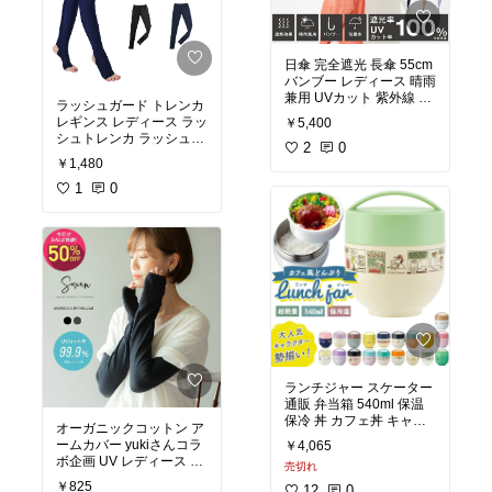
日傘 完全遮光 長傘 55cm
バンブー レディース 晴雨
兼用 UVカット 紫外線 遮
ラッシュガード トレンカ
熱 パラソル 大きい 大き
レギンス レディース ラッ
￥5,400
め 大判 通勤 通学 撥水 フ
シュトレンカ ラッシュレ
リル おしゃれ かわいい
2
0
ギンス 水着 大きいサイズ
￥1,480
コンパクト プレゼント ギ
UVカット 夏用 水着用 日
フト 傘 軽い 軽量 竹手元
焼け対策 足 脚 UPF50+
1
0
100
速乾 冷感 軽量 ブラック
黒 ネイビー S M L LL 3L
エンジェルルナ
ランチジャー スケーター
通販 弁当箱 540ml 保温
保冷 丼 カフェ丼 キャラ
オーガニックコットン ア
クター グッズ 2段 二段
ームカバー yukiさんコラ
￥4,065
ランチボックス お弁当箱
ボ企画 UV レディース 日
売切れ
焼け対策
￥825
12
0