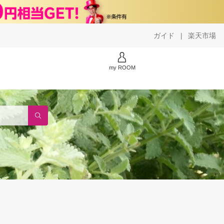
ガイド
楽天市場
|
my ROOM