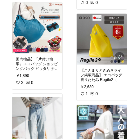
0
0
国内検品】『片付け簡
単』エコバッグ ショッピ
ングバッグ ピッタリ 折り
【こんまりときめきライ
たたみバッグ 片付け簡単
フ掲載商品】 エコバッグ
￥1,890
大容量 コンパクト バッグ
折りたたみ Regile2（レ
洗濯服用 大容量 50×38c
3
0
ジル2） Mサイズ コンパ
￥2,680
m ポケッタブル おしゃれ
クト レジ袋 丈夫 おしゃ
れ メンズ 薄い 畳める ミ
1
0
ニマル 日本製 インニュー
トラル ナイロン コンビニ