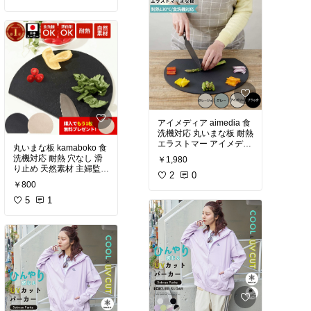
アイメディア aimedia 食
洗機対応 丸いまな板 耐熱
エラストマー アイメディ
丸いまな板 kamaboko 食
ア 403793 まな板 まない
洗機対応 耐熱 穴なし 滑
￥1,980
た おしゃれ 丸 薄い 円形
り止め 天然素材 主婦監修
カッティングボード 抗菌
2
0
かまぼこ板 まな板 丸型 D
￥800
耐熱 軽量 5ミリ 曲がる
型 カッティングボード 半
黒 滑りにくい 丸形 かま
円 円形 丸まな板 かまぼ
5
1
ぼこ 新生活
こ型 小麦繊維 ポリエチレ
ン 送料無料 衛生的 ベー
ジュ おしゃれ