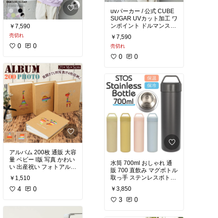
uvパーカー / 公式 CUBE
SUGAR UVカット加工 ワ
ンポイント ドルマンスリ
￥7,590
ーブ ジップパーカー (6
売切れ
￥7,590
色) フード付き uvカット
0
0
売切れ
パーカー レディース UV
カット パーカー 指穴 春
0
0
夏 羽織もの アメカジ キ
ューブシュガー 紫外線対
策
アルバム 200枚 通販 大容
量 ベビー l版 写真 かわい
水筒 700ml おしゃれ 通
い 出産祝い フォトアルバ
販 700 直飲み マグボトル
ム ミニアルバム 雑貨 写
取っ手 ステンレスボトル
￥1,510
真整理 ポケット レインボ
マイボトル スタイリッシ
ー にじ 日用品雑貨
4
0
￥3,850
ュ かわいい シンプル ST
OS ストス 保冷 保温 真空
3
0
二重構造