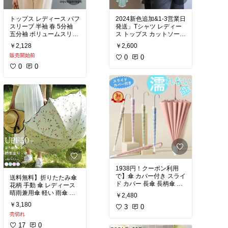
トップス レディース パフ
2024新色追加&1-3営業日
スリーブ 半袖 春 5分袖
発送」Tシャツ レディー
五分袖 ボリュームスリー
ス トップス カットソー
ブ バルーンスリーブ 二の
プルオーバー 七分袖
￥2,128
￥2,600
腕カバー ボリューム袖 ぽ
販売開始前
わん袖 ポワン袖 バルーン
0
0
袖
0
0
1938円！クーポン利用
で】傘 カバー付き スライ
送料無料】折りたたみ傘
ド カバー 長傘 長柄傘 伸
花柄 手動 傘 レディース
縮 スライドカバー メンズ
晴雨兼用傘 軽い 雨傘 折
￥2,480
レディース 男女兼用 かさ
りたたみ 3段 日傘
￥3,180
大人用 傘 梅雨 対策 自動
3
0
式 濡れない 防水 無地 耐
売切れ
風 大きめ
17
0