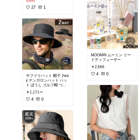
売切れ
ブラック
27
1
MOOMIN ムーミン リー
ドディフューザー
￥2,666
4
0
サファリハット 帽子 2wa
y テンガロンハット ハッ
ト ぼうし ゴルフ帽 つば
広
￥1,171〜
4
0