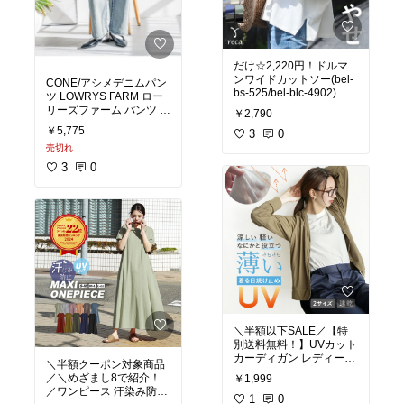
だけ☆2,220円！ドルマ
ンワイドカットソー(bel-
CONE/アシメデニムパン
bs-525/bel-blc-4902) レ
ツ LOWRYS FARM ロー
ディース プルオーバー T
リーズファーム パンツ ジ
￥2,790
シャツ 半袖 トップス 体
ーンズ・デニムパンツ ブ
￥5,775
型カバー オーバーサイズ
3
0
ルー ホワイト ネイビー
売切れ
3
0
＼半額以下SALE／【特
別送料無料！】UVカット
カーディガン レディース
＼半額クーポン対象商品
M-L/L-LL トップス カー
／＼めざまし8で紹介！
￥1,999
デ 紫外線 長袖 羽織り 大
／ワンピース 汗染み防止
きいサイズ ゆったり 夏
1
0