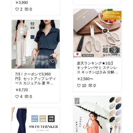
UVカット レディース S/
￥3,990
【メール便可22】◆zooti
M/L/LL ワンピ ロングワ
e（ズーティー）：スタ
ンピ 半袖 綿100％ 大きい
2
0
ンダードUVカット カー
サイズ ゆったり 夏 【メ
ディガン
ール便可24】◆zootie
（ズーティー）：汗しみ
ない マキシワンピース
楽天ランキング★1位】
キッチンバサミ ステンレ
ス キッチンばさみ 分解
7/3！クーポンで3,960
食洗機 持ち運び 専用ケー
円】 セットアップ レディ
￥2,580〜
ス付 まな板いらず キッチ
ース カジュアル 夏 半袖
ンばさみ 食洗機対応
10
0
パンツ シャツ ワイドパン
￥8,720
ツ 上下セット トップス
ボトムス 半袖シャツ ゆっ
4
0
たり 体型カバー ハイウエ
スト タックパンツ