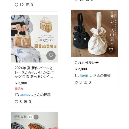
12
0
これも可愛い❤️
2024年 夏 新作 パールと
￥2,880
レースがかわいい かごバ
さんの投稿
kaori🌷𓂃𓈒𓏸
ッグ 巾着 選べる6タイプ
モノトーン デザイン 白
3
0
￥2,980
植物素材 インナー巾着仕
売切れ
様 浴衣や夏の着物に最適
浴衣
さんの投稿
𝑚𝑎𝑚𝑒🧺ユルく活動中
3
0