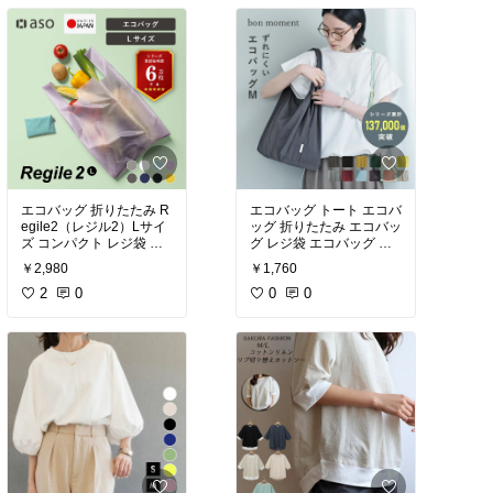
エコバッグ 折りたたみ R
エコバッグ トート エコバ
egile2（レジル2）Lサイ
ッグ 折りたたみ エコバッ
ズ コンパクト レジ袋 軽
グ レジ袋 エコバッグ マ
量 丈夫 メンズ 日本製 エ
チ広 洗える シンプル／マ
￥2,980
￥1,760
コバック コンビニ プチ送
チの大きなエコバッグ
別会 退職祝い asoboze
2
0
0
0
アソボーゼ 送料無料 新生
活 ギフト プレゼント