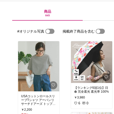
商品
845
#オリジナル写真
掲載終了商品を含む
【ランキング6冠1位】日
傘 完全遮光 遮光率 100%
USAコットンロールスリ
￥3,980
ーブTシャツ アーバンリ
6
0
サーチドアーズ トップス
カットソー・Tシャツ ホ
￥2,200
ワイト グリーン パープル