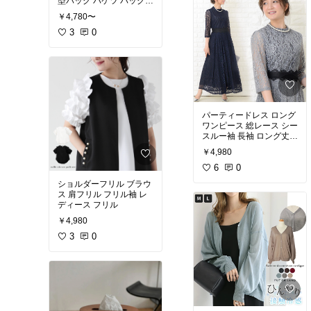
型バッグ バケツ バッグ
トートバッグ ハンドバッ
￥4,780〜
グ レディース トートバッ
ク ワンハンドルバッグ バ
3
0
ケツ型トート キューブ型
パーティードレス ロング
ワンピース 総レース シー
スルー袖 長袖 ロング丈
結婚式 披露宴
￥4,980
6
0
ショルダーフリル ブラウ
ス 肩フリル フリル袖 レ
ディース フリル
￥4,980
3
0