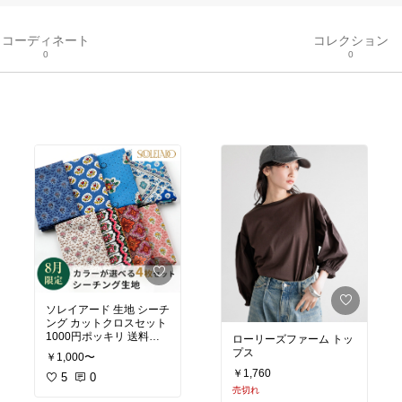
コーディネート
コレクション
0
0
ソレイアード 生地 シーチ
ング カットクロスセット
1000円ポッキリ 送料無
ローリーズファーム トッ
料 7月セレクト
プス
￥1,000〜
￥1,760
5
0
売切れ