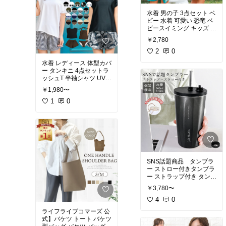
水着 男の子 3点セット ベ
ビー 水着 可愛い 恐竜 ベ
ビースイミング キッズ 男
の子 半袖 上下セット ス
￥2,780
クール水着 ベビー ラッシ
ュガード 子供 水着 男の
2
0
子 セット
水着 レディース 体型カバ
ー タンキニ 4点セットラ
ッシュT 半袖シャツ UVカ
ット UPF50+ ラッシュガ
￥1,980〜
ード ショートパンツ 無地
30代 40代 50代 Tシャツ
1
0
SNS話題商品 タンブラ
ー ストロー付きタンブラ
ー ストラップ付き タンブ
ラー 蓋付き タンブラー
￥3,780〜
持ち運び 保温 保冷
4
0
ライフライブコマーズ 公
式】バケツ トート バケツ