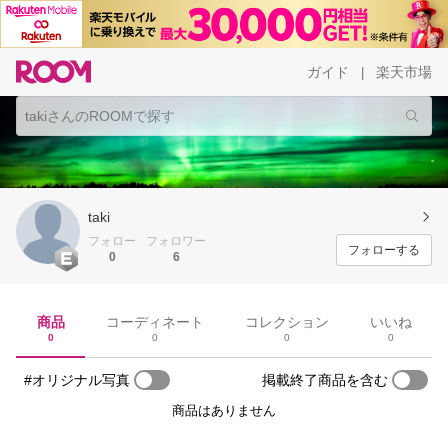
ガイド
楽天市場
|
taki
フォロー
フォロワー
フォローする
0
6
商品
コーディネート
コレクション
いいね
0
0
0
0
#オリジナル写真
掲載終了商品を含む
商品はありません