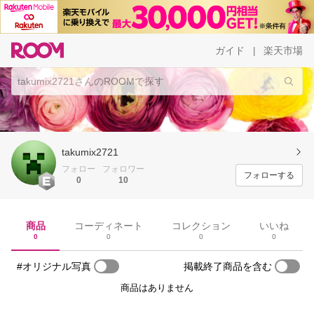
ガイド
楽天市場
|
takumix2721
フォロー
フォロワー
フォローする
0
10
商品
コーディネート
コレクション
いいね
0
0
0
0
#オリジナル写真
掲載終了商品を含む
商品はありません