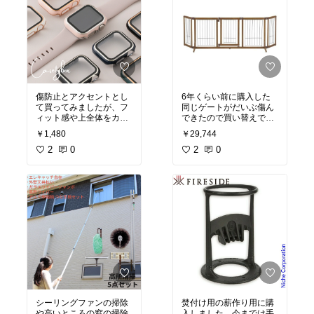
傷防止とアクセントとし
6年くらい前に購入した
て買ってみましたが、フ
同じゲートがだいぶ傷ん
ィット感や上全体をカバ
できたので買い替えでし
ーする構造に満足です。
た。
￥1,480
￥29,744
操作も全く支障ないで
何故か、うちのワンコ達
す。
2
0
はゲートの匂いか何かに
2
0
これで新たな傷は防げる
興味を引くようで、クン
と思います。ウォッチを
クンしてからの早速ガジ
買って直ぐに傷がつく前
ガジで直ぐに傷がついて
に付けるべきでした。
しまいました。商品には
全く問題なく、問題はう
ちのワンコ達の行動のよ
うです(^^)
シーリングファンの掃除
焚付け用の薪作り用に購
や高いところの窓の掃除
入しました。今までは手