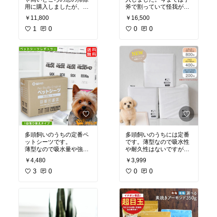
用に購入しましたが、軽
斧で割っていて怪我が心
くて高い場所にも楽に届
配でしたが、これは安心
￥11,800
￥16,500
き、使いやすいです。
して安全に使えます！
シーリングファンはブラ
1
0
0
0
シをあてると回ってしま
うので専用のファンのブ
レードを包むタイプの方
が使いやすそう。
多頭飼いのうちの定番ペ
多頭飼いのうちには定番
ットシーツです。
です。薄型なので吸水性
薄型なので吸水量や強度
や耐久性はないですが、
は期待せずに都度交換で
都度交換しているので気
￥4,480
￥3,999
十分に機能してくれま
になりません。
3
0
0
0