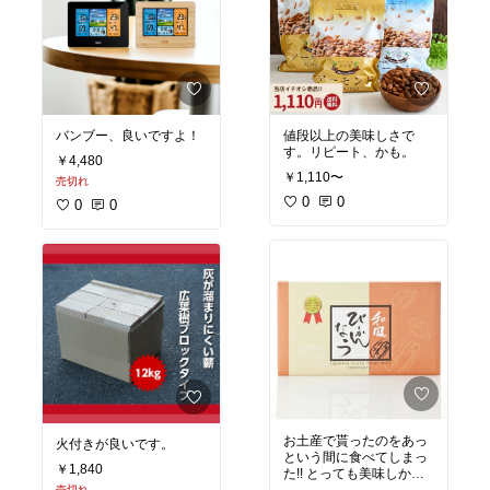
バンブー、良いですよ！
値段以上の美味しさで
す。リピート、かも。
￥4,480
￥1,110〜
売切れ
0
0
0
0
お土産で貰ったのをあっ
火付きが良いです。
という間に食べてしまっ
￥1,840
た!! とっても美味しかっ
売切れ