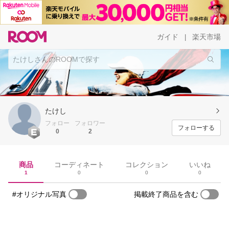
ガイド
楽天市場
|
たけし
フォロー
フォロワー
フォローする
0
2
商品
コーディネート
コレクション
いいね
1
0
0
0
#オリジナル写真
掲載終了商品を含む