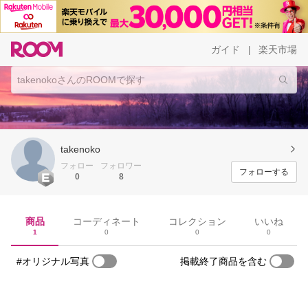
ガイド
楽天市場
|
takenoko
フォロー
フォロワー
フォローする
0
8
商品
コーディネート
コレクション
いいね
1
0
0
0
#オリジナル写真
掲載終了商品を含む