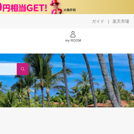
ガイド
楽天市場
|
my ROOM