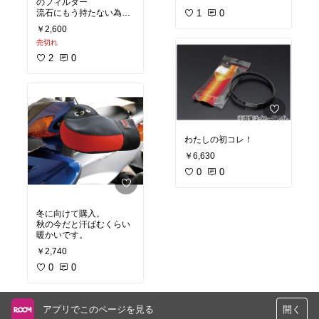
のフィルター
以前乗っていたスクータ
流石にもう持たない為、
ーでスライドピースを交
1
0
購入しました。
換していなかった為痛い
￥2,600
目を見たので
売切れ
今回からはVベルト交換
時にウェイトローラー、
2
0
スライドピースは必ず交
換しようと思います。
わたしの初コレ！
￥6,630
0
0
冬に向けて購入。
秋の今だと汗ばむくらい
暖かいです。
￥2,740
0
0
アプリでこのページを見る
開く