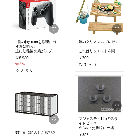
L側のjoy-comを修理に出
娘のクリスマスプレゼン
す為に購入。
ト。
主に幼稚園の娘がスプラ
これはリクエストを聞い
トゥーン2で使用してい
ての購入になりますので
￥8,980
￥700
るのですが、やはりデカ
サンタさんからでは無
売切れ
かった。
く、
0
0
何とかデカさにも慣れて
お母さんとお父さんから
0
0
使いこなしてはいるよう
のプレゼントになりま
です。
す。
純正品ですのでBluetooth
の設定も付属のケーブル
昨年の夏に行った釣りが
と本体を繋ぐだけで設定
印象深いのか一番最初に
OK
これをリクエストされま
ジャイロも問題なし。
した。
あとは耐久性ですかね、j
oy-comは1ヶ月と経たな
いうちに壊れたので、定
マジェスティ125のスラ
価が高い分壊れずにいて
イドピース
欲しいです。
Vベルト交換時に一緒に
数年前に購入した加湿器
交換。
￥858