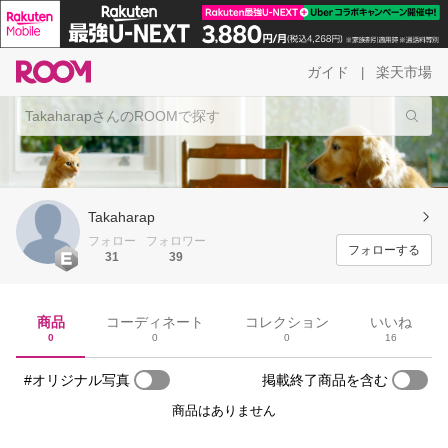
ガイド
楽天市場
|
Takaharap
フォロー
フォロワー
フォローする
31
39
商品
コーディネート
コレクション
いいね
0
0
0
16
#オリジナル写真
掲載終了商品を含む
商品はありません