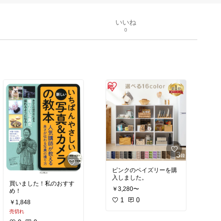
いいね
0
ピンクのペイズリーを購
入しました。
買いました！私のおすす
￥3,280〜
め！
1
0
￥1,848
売切れ