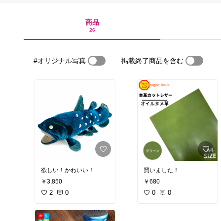
商品
26
#オリジナル写真
掲載終了商品を含む
欲しい！かわいい！
買いました！
￥3,850
￥680
2
0
0
0