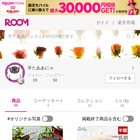
ガイド
楽天市場
|
羊たああにゃ
フォロー
フォロワー
フォローする
19
50
商品
コーディネート
コレクション
いいね
59
0
10
18
#オリジナル写真
掲載終了商品を含む