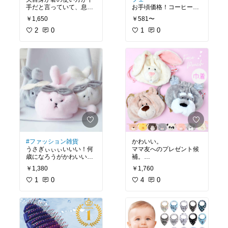
手だと言っていて、息子
お手頃価格！コーヒー毎
への威厳を！みたいな事
日飲むし、お菓子も付い
￥1,650
￥581〜
を言ってたなあと思って
てるし、良きだ！
購入。
2
0
1
0
色も落ち着いてるし、息
子と一緒に箸練習になる
といいな。
#ファッション雑貨
かわいい。
うさぎぃぃぃいいい！何
ママ友へのプレゼント候
歳になろうがかわいいの
補。
が手元にあったらときめ
動物好きだったりかわい
￥1,380
￥1,760
くとおもっている。
いもの好きならいいよな
ましてやうさぎ！もふも
1
0
あ。
4
0
ふ！
何も入らなそうな巾着て
最高！