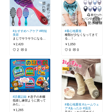
#おすすめヘアケア
#時短
#着心地重視
美容
種類が少なくなってきて
まじでサラサラになる。
る…！
使い始めてから髪がツヤ
厚手で温かいし、柄が北
￥2,420
￥1,050
サラ。
欧柄でおしゃれ！
乾かす前に梳かして、乾
2
0
0
0
かしてから梳かしてオイ
ル。
これでよし！ありがとう
ございます。
#読書記録
＃息子の本棚
指差し練習ように買って
みた。
#着心地重視
#ルームウェ
パズルにもなって音もな
ア
#あったか
#温活
￥1,265
るから集中してるとずっ