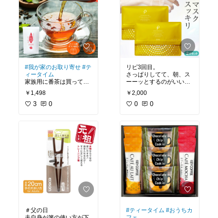
#我が家のお取り寄せ
#テ
リピ3回目。
ィータイム
さっぱりしてて、朝、ス
家族用に番茶は買ってた
ーーッとするのがいい。
けど、和紅茶初！
ほどいい保湿もいい。こ
￥1,498
￥2,000
すっきり飲みやすい！香
のあとクリーム塗って、
ばしさもあるけど、ごく
3
0
BBクリームで出かけられ
0
0
ごく飲んで良い紅茶てい
い！
#買ってよかった
#つや肌
＃父の日
#ティータイム
#おうちカ
夫自身が箸の使い方が下
フェ