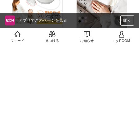
アプリでこのページを見る
開く
#買ってよかった
#買ってよかった
#おうち
手動タイプを今まで使っ
時間
てたけど、やっぱり電動
フィード
見つける
お知らせ
my ROOM
寝るとき鼻が冷たくなっ
のほうが、と思い購入。
￥14,355
ちゃうことが多いのだけ
まず、小さい！音も思っ
￥1,120
ど、寝るときにつけるよ
たよりは大きくなく、十
1
0
うになってから鼻が冷え
2
0
分！
なくなったし首も暖かい
洗う部品も限られてる
から熟睡度増した気がす
し、楽〜。
る！
早めに導入すればよかっ
た…。
#ルームウェア
#あったか
#買ってよかった
#楽して
キレイ
#着心地重視
30代前半、くまを買いま
夫から足細くなったと言
した。
￥3,280