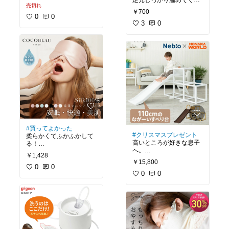
足元しっかり温めてくれ
売切れ
と鳴らしてる。
る。
￥700
車の名前を少しずつ覚え
すんごいふわふわだか
0
0
てきてるみたい！
ら、足元だけキグルミの
3
0
気分笑
#買ってよかった
#クリスマスプレゼント
柔らかくてふかふかして
高いところが好きな息子
る！
へ。
ちゃんと目元暗いし、ゆ
￥1,428
滑り台も登るし、おもち
っくり眠れる。
￥15,800
ゃを転がして遊んだり、
0
0
あげてから毎日遊んで
0
0
る。