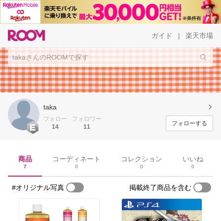
ガイド
楽天市場
|
taka
フォロー
フォロワー
フォローする
14
11
商品
コーディネート
コレクション
いいね
7
0
0
0
#オリジナル写真
掲載終了商品を含む