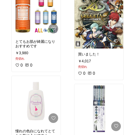
とてもお肌が綺麗になり
おすすめです
￥3,980
買いました！
売切れ
￥4,017
0
0
売切れ
0
0
憧れの色白になれてとて