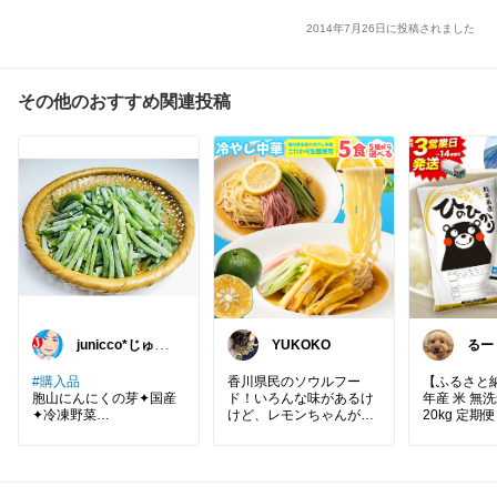
2014年7月26日に投稿されました
その他のおすすめ関連投稿
junicco*じゅに
YUKOKO
るー
こ*
#購入品
香川県民のソウルフー
【ふるさと納
胞山にんにくの芽✦国産
ド！いろんな味があるけ
年産 米 無洗米
✦冷凍野菜
けど、レモンちゃんが元
20kg 定期
祖！
のひかりこ
冷凍は初めてですが
比べ 10kg 
国産にんにくの芽がなか
期をお選び
なか手に入らないので