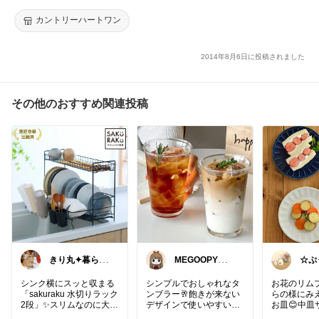
カントリーハートワン
2014年8月6日に投稿されました
その他のおすすめ関連投稿
きり丸✦暮らし
MEGOOPY🏆 L
☆ぷ
が整う日用雑貨
ᵒᵛᵉᎽ༠ᐡ❤︎
らし
セレクト🐇
シンク横にスッと収まる
シンプルでおしゃれなタ
お花のリム
「sakuraku 水切りラック
ンブラー🥂飽きが来ない
らの様にみ
2段」✨スリムなのに大容
デザインで使いやすい❣️
お皿😊中皿
量で、お皿もしっかり立
耐熱なのも嬉しいよね💓
使いやすい