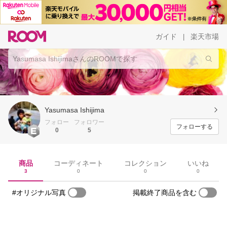
ガイド
楽天市場
|
Yasumasa Ishijima
フォロー
フォロワー
フォローする
0
5
商品
コーディネート
コレクション
いいね
3
0
0
0
#オリジナル写真
掲載終了商品を含む