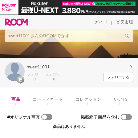
ガイド
楽天市場
|
swert11001
フォロー
フォロワー
フォローする
0
8
商品
コーディネート
コレクション
いいね
0
0
0
0
#オリジナル写真
掲載終了商品を含む
商品はありません