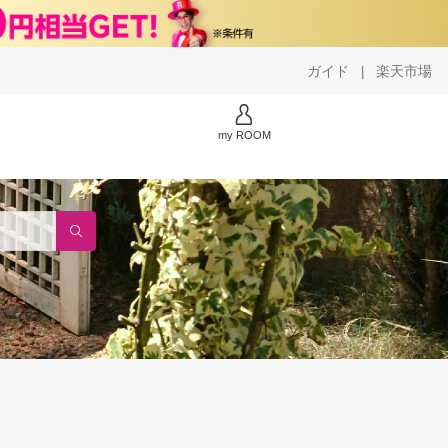
ガイド
楽天市場
|
my ROOM