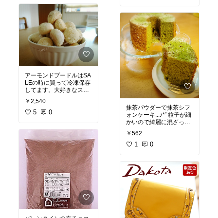
がほぼズレていなくてビ
#買ってよかった
ックリです。音色も素晴
らしい。ケースもエスニ
ック柄にして良かったで
す。
アーモンドプードルはSA
LEの時に買って冷凍保存
してます。大好きなスノ
ーボールクッキーもたっ
￥2,540
抹茶パウダーで抹茶シフ
#オリジナル写真
5
0
ォンケーキ...♪*ﾟ粒子が細
#ハンドメイド
かいので綺麗に混ざって
#買ってよかった
くれます。抹茶のお味も
￥562
#オリジナル写真
1
0
#ハンドメイド
#買ってよかった