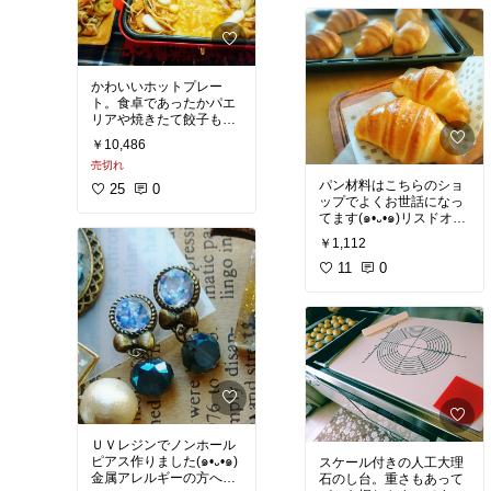
たリピートします。
かわいいホットプレー
ト。食卓であったかパエ
リアや焼きたて餃子もオ
ススメ。チーズダッカル
￥10,486
ビも作ってみました！た
売切れ
こ焼きプレートもあるの
パン材料はこちらのショ
25
0
ップでよくお世話になっ
#オリジナル写真
てます(๑•᎑•๑)リスドオル
#キッチン家電
で塩バターパンを焼いて
#買ってよかった
￥1,112
みました！外はパリサ
11
0
#オリジナル写真
#ハンドメイド
#買ってよかった
ＵＶレジンでノンホール
ピアス作りました(๑•᎑•๑)
スケール付きの人工大理
金属アレルギーの方へも
石のし台。重さもあって