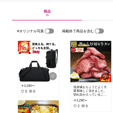
商品
79
#オリジナル写真
掲載終了商品を含む
￥3,280〜
塩加減もちょうどよく大
変美味しく頂きました。
5
0
切れ目が入っていること
で食べやすくお肉も柔ら
￥3,290〜
かかったです。こんなに
大量の厚切り牛タンが食
2
0
べられて幸せでした！ま