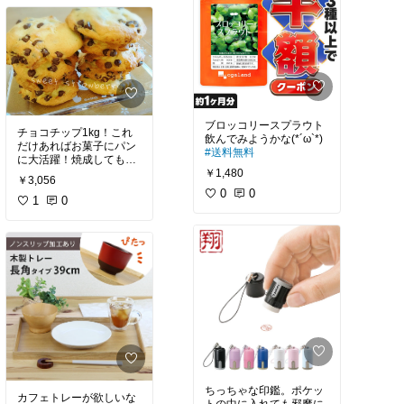
ブロッコリースプラウト
チョコチップ1kg！これ
だけあればお菓子にパン
#送料無料
に大活躍！焼成してもし
￥1,480
っかり残ってくれる高級
￥3,056
0
0
#オリジナル写真
1
0
#買ってよかった
#ハンドメイド
ちっちゃな印鑑。ポケッ
カフェトレーが欲しいな
トの中に入れても邪魔に