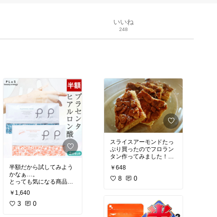
いいね
248
スライスアーモンドたっ
ぷり買ったのでフロラン
タン作ってみました！お
菓子やパンのトッピング
半額だから試してみよう
￥648
に！多過ぎず少な過ぎず
かなぁ…。
ちょうどよい量で保存に
8
0
#送料無料
#オリジナル写真
￥1,640
#ハンドメイド
3
0
#買ってよかった