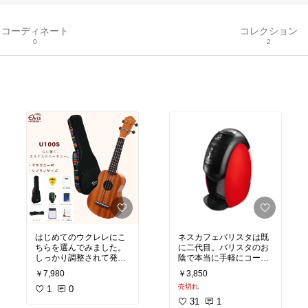
コーディネート
コレクション
0
2
はじめてのウクレレにこ
ネスカフェバリスタは既
ちらを選んでみました。
に二代目。バリスタのお
しっかり調整されて発送
陰で本当に手軽にコーヒ
されていて直ぐにチュー
ーが飲めるようになりま
￥7,980
￥3,850
ニングして弾くことがで
した。お値段も安くなっ
売切れ
きました。毎回、チュー
1
0
ニングして弾き始めます
#送料無料
31
1