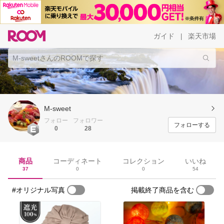
ガイド
楽天市場
|
M-sweet
フォロー
フォロワー
フォローする
0
28
商品
コーディネート
コレクション
いいね
37
0
0
54
#オリジナル写真
掲載終了商品を含む