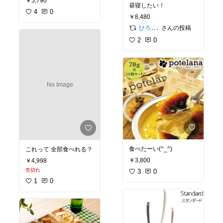
￥5,790
昼寝したい！
4
0
￥8,480
さんの投稿
ひろ☆いつのまにかダイアモンド会員☆
2
0
No Image
食べたーい(^_^)
これって 全部食べれる？
￥3,800
￥4,998
売切れ
3
0
1
0