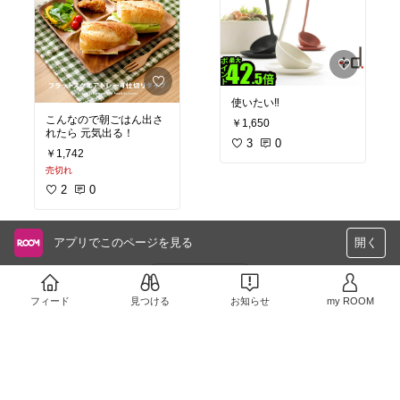
使いたい‼︎
こんなので朝ごはん出さ
￥1,650
れたら 元気出る！
3
0
￥1,742
売切れ
2
0
アプリでこのページを見る
開く
さらに読み込む
フィード
見つける
お知らせ
my ROOM