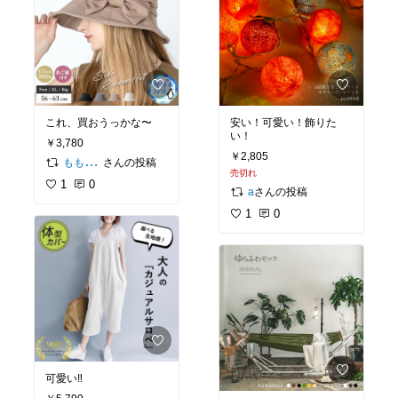
これ、買おうっかな〜
安い！可愛い！飾りた
い！
￥3,780
￥2,805
さんの投稿
ももんが3240
売切れ
1
0
さんの投稿
a
1
0
可愛い‼️