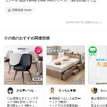
コシール 英語 Family Love/ miniシリーズ/ ［転写式/貼ってはが
せる/簡単/賃貸住宅/ポイント/北欧/カンタン貼付け/おしゃれ/シー
ル/壁紙］
窓際貴族 mado
2014年7月27日に投稿されました
その他のおすすめ関連投稿
かな💛いつもあ
さっちん🍀朝コ
ルン
りがとうござい
レ
いラ
ます
⚪️お洒落なダイニングチ
🍀収納足りない人必見🛏️
夏は電気代
ェア 回転 肘付 レザー 1
ベッドで解決✨
し、
脚 2脚セット 4脚セット
ベッド下の大容量収納で
窓まわりの